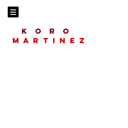
K O R O
M A R T i N E Z