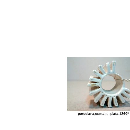
porcelana,esmalte ,plata.1260º