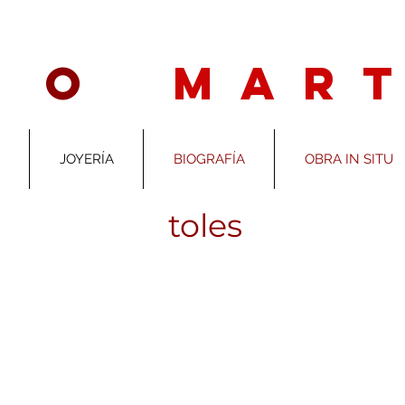
 R O
M A R T
JOYERÍA
BIOGRAFÍA
OBRA IN SITU
toles